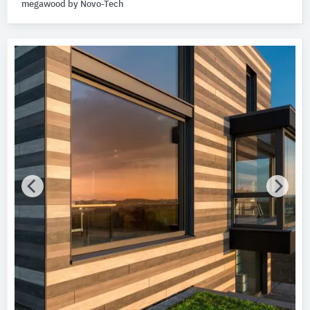
megawood by Novo-Tech
Produktkategorie
Fliesen
62
Außenwandbekleidungssysteme
56
Unterdeckensysteme
43
Gipsplatten
25
Innenwandbekleidungssysteme
25
Alle Produktkategorien anzeigen