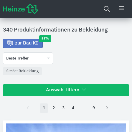
340 Produktinformationen zu
Bekleidung
BETA
zur Bau KI
Beste Treffer
Suche:
Bekleidung
Auswahl filtern
Hersteller
1
2
3
4
9
MARAZZI
25
Agrob Buchtal Solar Ceramics
23
Royal Mosa
14