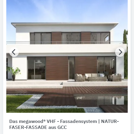
Etex Building Performance Geschäftsbereich Siniat
10
Odenwald Faserplattenwerk (OWA)
10
Alle Hersteller anzeigen
Bauen im Bestand
Bitte auswählen
Nachhaltigkeit
Nachhaltigkeitsinfo vorhanden
Umweltdeklarationen (EPDs)
Merkmale / Eigenschaften
Bitte auswählen
Zertifizierungen
Bitte auswählen
Das megawood® VHF - Fassadensystem | NATUR-
FASER-FASSADE aus GCC