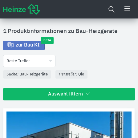
1 Produktinformationen zu
Bau-Heizgeräte
BETA
zur Bau KI
Beste Treffer
Suche:
Bau-Heizgeräte
Hersteller:
Qio
Auswahl filtern
Hersteller
Qio
Produktkategorie