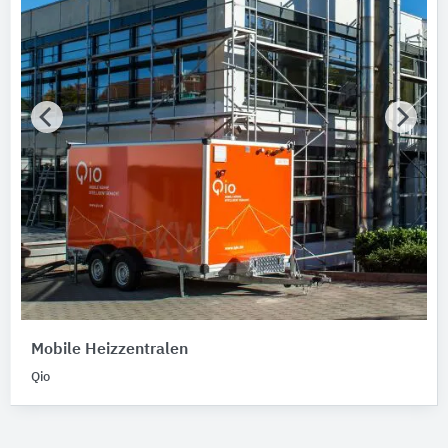
Mobile Heizzentralen
1
Niederdruck-Heizkessel
1
Vermietungsdienstleistungen
1
Mobile Heizzentralen
Qio