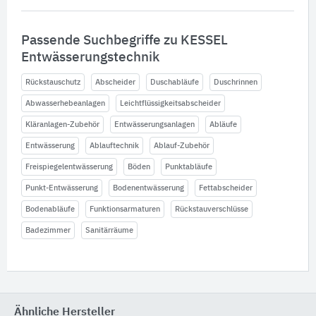
Passende Suchbegriffe zu KESSEL
Entwässerungstechnik
Rückstauschutz
Abscheider
Duschabläufe
Duschrinnen
Abwasserhebeanlagen
Leichtflüssigkeitsabscheider
Kläranlagen-Zubehör
Entwässerungsanlagen
Abläufe
Entwässerung
Ablauftechnik
Ablauf-Zubehör
Freispiegelentwässerung
Böden
Punktabläufe
Punkt-Entwässerung
Bodenentwässerung
Fettabscheider
Bodenabläufe
Funktionsarmaturen
Rückstauverschlüsse
Badezimmer
Sanitärräume
Ähnliche Hersteller