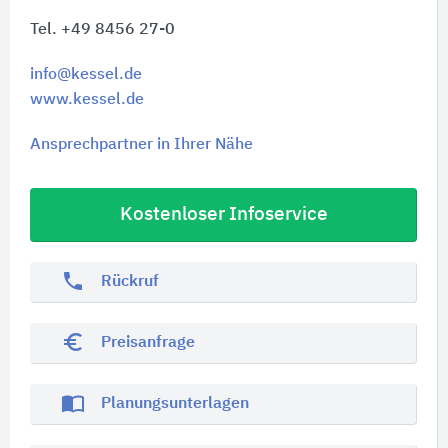
Tel. +49 8456 27-0
info@kessel.de
www.kessel.de
Ansprechpartner in Ihrer Nähe
Kostenloser Infoservice
phone
Rückruf
euro_symbol
Preisanfrage
import_contacts
Planungsunterlagen