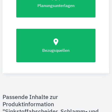
Planungsunterlagen
location_on
Bezugsquellen
Passende Inhalte zur
Produktinformation
"Sinkstoffabscheider, Schlamm- und