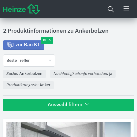
2 Produktinformationen zu
Ankerbolzen
BETA
zur Bau KI
Beste Treffer
Suche:
Ankerbolzen
Nachhaltigkeitsinfo vorhanden:
ja
Produktkategorie:
Anker
Auswahl filtern
Hersteller
Leviat
1
Schöck Bauteile
1