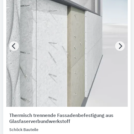
Nachhaltigkeit
Nachhaltigkeitsinfo vorhanden
Umweltdeklarationen (EPDs)
Zertifizierungen
Bitte auswählen
Produktkategorie
Anker
Ankerbolzen
2
Gebäude-Bauteile
Thermisch trennende Fassadenbefestigung aus
Bitte auswählen
Glasfaserverbundwerkstoff
Schöck Bauteile
Art der Anker