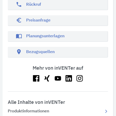
phone
Rückruf
euro_symbol
Preisanfrage
import_contacts
Planungsunterlagen
location_on
Bezugsquellen
Mehr von inVENTer auf
Alle Inhalte von inVENTer
Produktinformationen