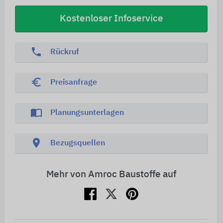
Kostenloser Infoservice
phone
Rückruf
euro_symbol
Preisanfrage
import_contacts
Planungsunterlagen
location_on
Bezugsquellen
Mehr von Amroc Baustoffe auf