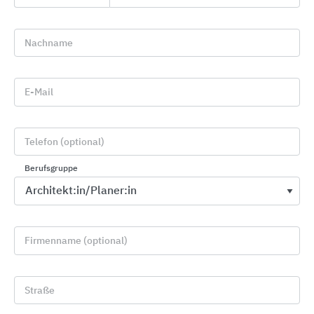
euro_symbol
Nachname
Preisanfrage
E-Mail
Telefon (optional)
import_contacts
Berufsgruppe
Planungsunterlagen
Firmenname (optional)
location_on
Straße