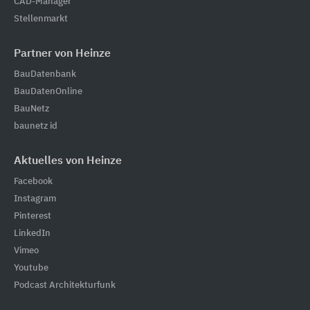
CAD-Manager
Stellenmarkt
Partner von Heinze
BauDatenbank
BauDatenOnline
BauNetz
baunetz id
Aktuelles von Heinze
Facebook
Instagram
Pinterest
LinkedIn
Vimeo
Youtube
Podcast Architekturfunk