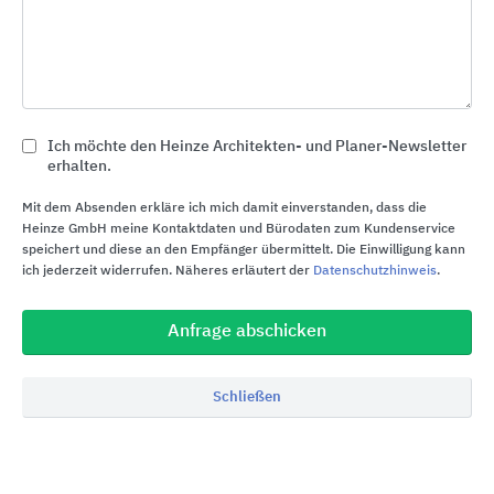
Außenanwendung (8 Texte)
Downloads
Ich möchte den Heinze Architekten- und Planer-Newsletter
erhalten.
Produktinfos zum Mitnehmen
Mit dem Absenden erkläre ich mich damit einverstanden, dass die
Zementspanplatten im Außenbereich
Heinze GmbH meine Kontaktdaten und Bürodaten zum Kundenservice
speichert und diese an den Empfänger übermittelt. Die Einwilligung kann
für Fassaden-Verkleidungen und
Download
ich jederzeit widerrufen. Näheres erläutert der
Datenschutzhinweis
.
Holzrahmenbau
Anfrage abschicken
Umweltdeklarationen
Schließen
EPD AMROC
Zementgebundene
PDF herunterladen
Spanplatten