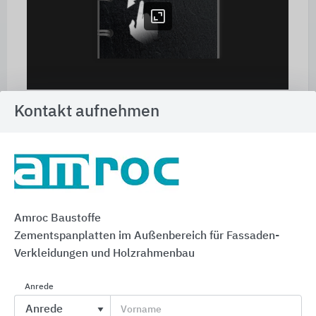
Kontakt aufnehmen
Direkter Kontakt zu "Amroc Baustoffe"
Amroc Baustoffe
phone
Zementspanplatten im Außenbereich für Fassaden-
Verkleidungen und Holzrahmenbau
Rückruf
Anrede
Vorname