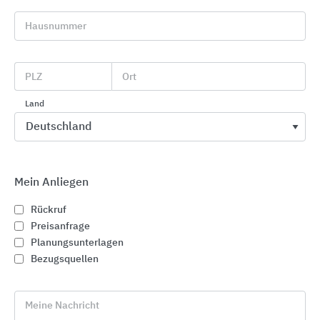
Bezugsquellen
Hausnummer
PLZ
Ort
Land
Passende Inhalte zur
Produktinformation
"Zementspanplatten im Außenbereich
Mein Anliegen
für Fassaden-Verkleidungen und
Rückruf
Holzrahmenbau"
Preisanfrage
Planungsunterlagen
Bezugsquellen
Passende Ausschreibungstexte
Meine Nachricht