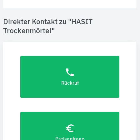
Direkter Kontakt zu "HASIT
Trockenmörtel"
phone
Rückruf
euro_symbol
Preisanfrage