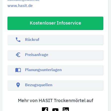
www.hasit.de
Kostenloser Infoservice
phone
Rückruf
euro_symbol
Preisanfrage
import_contacts
Planungsunterlagen
location_on
Bezugsquellen
Mehr von HASIT Trockenmörtel auf