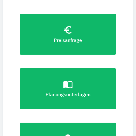
euro_symbol
Preisanfrage
import_contacts
Planungsunterlagen