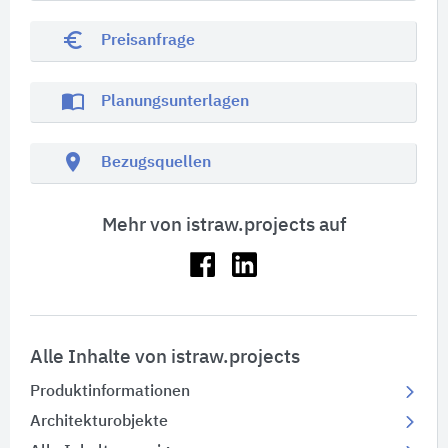
euro_symbol
Preisanfrage
import_contacts
Planungsunterlagen
location_on
Bezugsquellen
Mehr von istraw.projects auf
Alle Inhalte von istraw.projects
Produktinformationen
Architekturobjekte