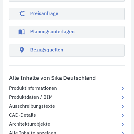
euro_symbol
Preisanfrage
import_contacts
Planungsunterlagen
location_on
Bezugsquellen
Alle Inhalte von Sika Deutschland
Produktinformationen
Produktdaten / BIM
Ausschreibungstexte
CAD-Details
Architekturobjekte
Alle Inhalte anzeigen