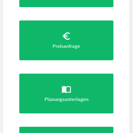
euro_symbol
Preisanfrage
import_contacts
Planungsunterlagen