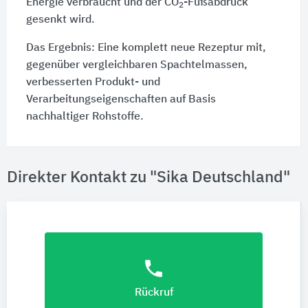
Energie verbraucht und der CO
-Fußabdruck
2
gesenkt wird.
Das Ergebnis: Eine komplett neue Rezeptur mit,
gegenüber vergleichbaren Spachtelmassen,
verbesserten Produkt- und
Verarbeitungseigenschaften auf Basis
nachhaltiger Rohstoffe.
Direkter Kontakt zu "Sika Deutschland"
phone
Rückruf