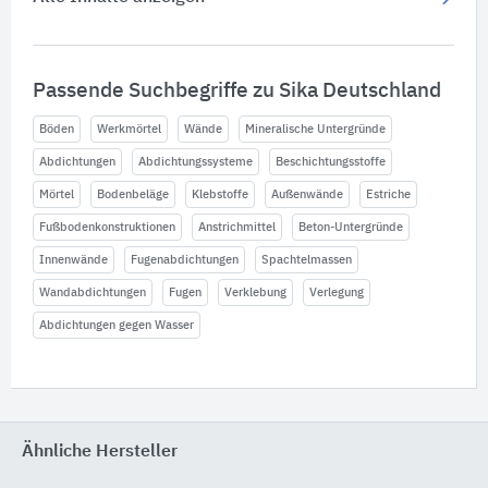
Passende Suchbegriffe zu Sika Deutschland
Böden
Werkmörtel
Wände
Mineralische Untergründe
Abdichtungen
Abdichtungssysteme
Beschichtungsstoffe
Mörtel
Bodenbeläge
Klebstoffe
Außenwände
Estriche
Fußbodenkonstruktionen
Anstrichmittel
Beton-Untergründe
Innenwände
Fugenabdichtungen
Spachtelmassen
Wandabdichtungen
Fugen
Verklebung
Verlegung
Abdichtungen gegen Wasser
Ähnliche Hersteller