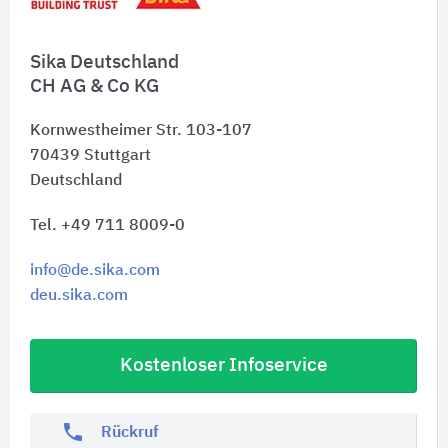
Sika Deutschland
CH AG & Co KG
Kornwestheimer Str. 103-107
70439
Stuttgart
Deutschland
Tel. +49 711 8009-0
info@de.sika.com
deu.sika.com
Kostenloser Infoservice
phone
Rückruf