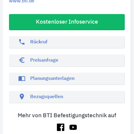
www.bti.de
Kostenloser Infoservice
phone
Rückruf
euro_symbol
Preisanfrage
import_contacts
Planungsunterlagen
location_on
Bezugsquellen
Mehr von BTI Befestigungstechnik auf