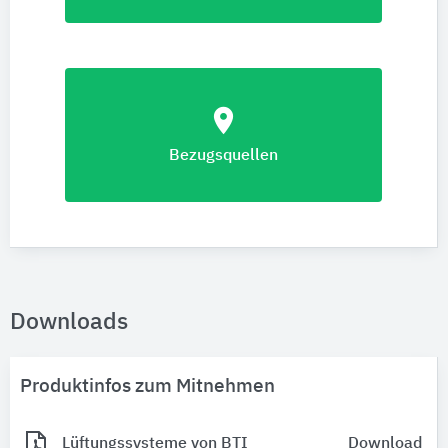
location_on
Bezugsquellen
Downloads
Produktinfos zum Mitnehmen
Lüftungssysteme von BTI
Download