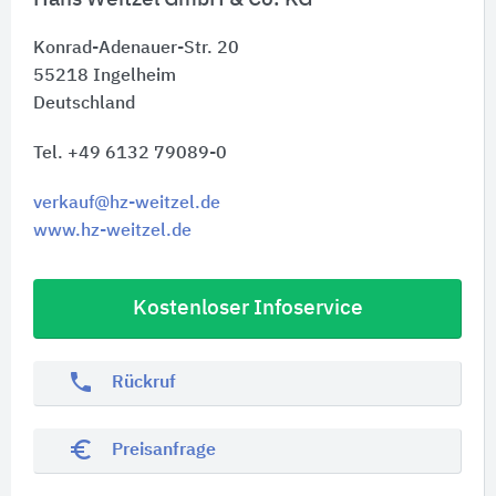
Konrad-Adenauer-Str. 20
55218
Ingelheim
Deutschland
Tel. +49 6132 79089-0
verkauf@hz-weitzel.de
www.hz-weitzel.de
Kostenloser Infoservice
phone
Rückruf
euro_symbol
Preisanfrage