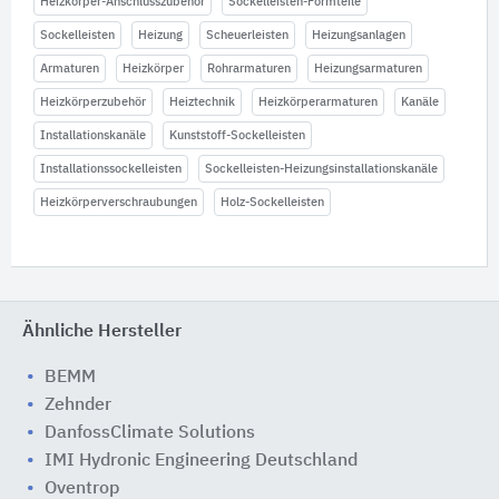
Heizkörper-Anschlusszubehör
Sockelleisten-Formteile
Sockelleisten
Heizung
Scheuerleisten
Heizungsanlagen
Armaturen
Heizkörper
Rohrarmaturen
Heizungsarmaturen
Heizkörperzubehör
Heiztechnik
Heizkörperarmaturen
Kanäle
Installationskanäle
Kunststoff-Sockelleisten
Installationssockelleisten
Sockelleisten-Heizungsinstallationskanäle
Heizkörperverschraubungen
Holz-Sockelleisten
Ähnliche Hersteller
BEMM
Zehnder
DanfossClimate Solutions
IMI Hydronic Engineering Deutschland
Oventrop