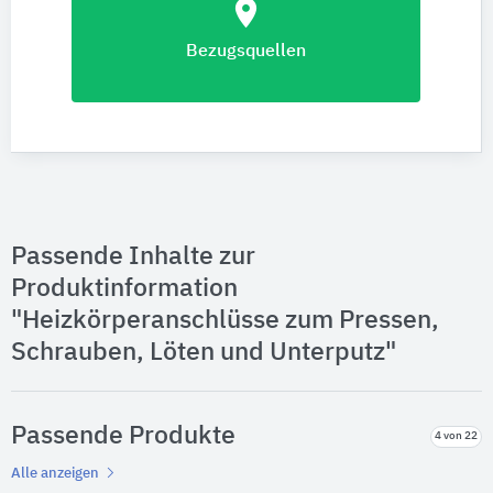
location_on
Bezugsquellen
Passende Inhalte zur
Produktinformation
"Heizkörperanschlüsse zum Pressen,
Schrauben, Löten und Unterputz"
Passende Produkte
4 von 22
Alle anzeigen