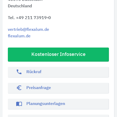
Deutschland
Tel. +49 211 73919-0
vertrieb@flexalum.de
flexalum.de
Kostenloser Infoservice
phone
Rückruf
euro_symbol
Preisanfrage
import_contacts
Planungsunterlagen