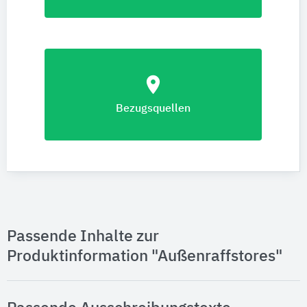
location_on
Bezugsquellen
Passende Inhalte zur
Produktinformation "Außenraffstores"