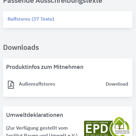
Passende Ausschreibungstexte
Raffstores (37 Texte)
Downloads
Produktinfos zum Mitnehmen
Außenraffstores
Download
Umweltdeklarationen
(Zur Verfügung gestellt vom
Institut Bauen und Umwelt e.V.)