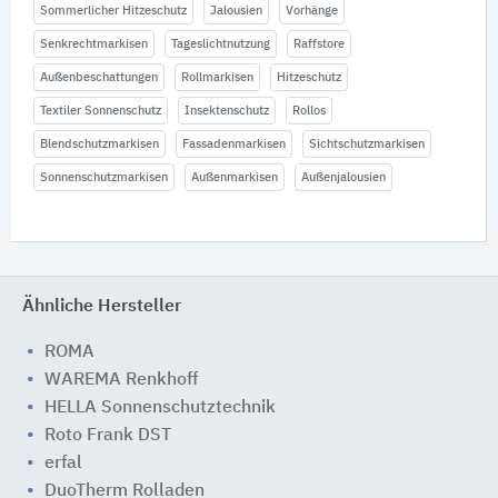
Sommerlicher Hitzeschutz
Jalousien
Vorhänge
Senkrechtmarkisen
Tageslichtnutzung
Raffstore
Außenbeschattungen
Rollmarkisen
Hitzeschutz
Textiler Sonnenschutz
Insektenschutz
Rollos
Blendschutzmarkisen
Fassadenmarkisen
Sichtschutzmarkisen
Sonnenschutzmarkisen
Außenmarkisen
Außenjalousien
Ähnliche Hersteller
ROMA
WAREMA Renkhoff
HELLA Sonnenschutztechnik
Roto Frank DST
erfal
DuoTherm Rolladen