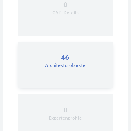
0
CAD-Details
46
Architekturobjekte
0
Expertenprofile