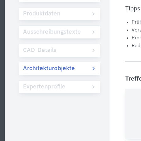
Tipps
Produktdaten
Prüf
Vers
Ausschreibungstexte
Prob
Redu
CAD-Details
Architekturobjekte
Treff
Expertenprofile