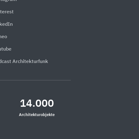
terest
nkedIn
meo
utube
dcast Architekturfunk
14.000
Architekturobjekte