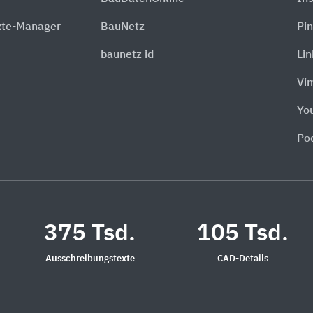
xte-Manager
BauNetz
Pin
baunetz id
Li
Vi
Yo
Po
375 Tsd.
105 Tsd.
Ausschreibungstexte
CAD-Details