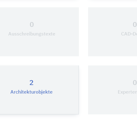
0
Ausschreibungstexte
CAD-De
2
Architekturobjekte
Experten