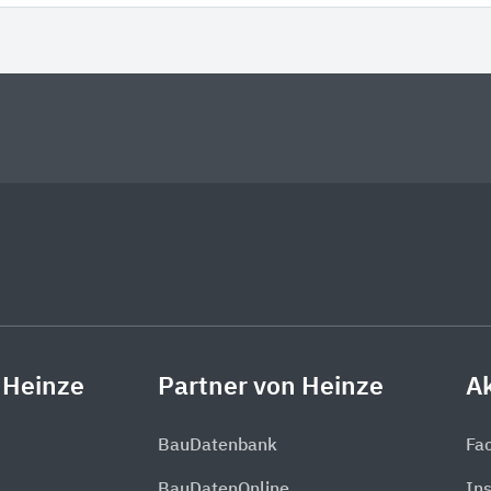
 Heinze
Partner von Heinze
Ak
BauDatenbank
Fa
BauDatenOnline
In