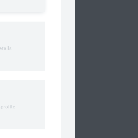
0
tails
0
profile