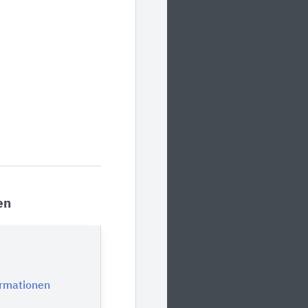
en
ormationen