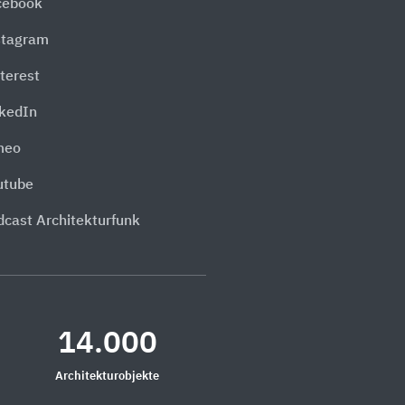
cebook
stagram
terest
nkedIn
meo
utube
dcast Architekturfunk
14.000
Architekturobjekte