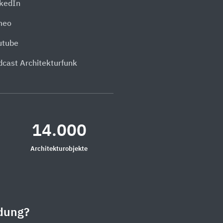
nkedIn
meo
utube
dcast Architekturfunk
14.000
Architekturobjekte
dung?