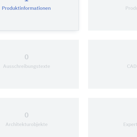
Produktinformationen
Prod
0
Ausschreibungstexte
CAD-
0
Architekturobjekte
Exper