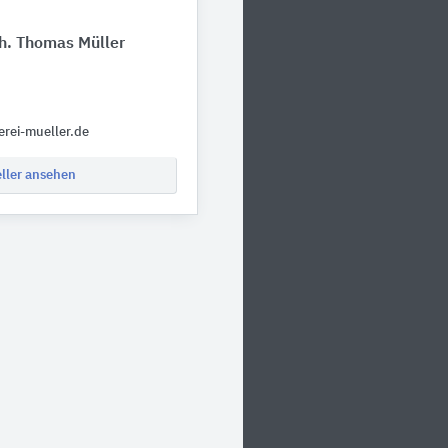
nh. Thomas Müller
7
rei-mueller.de
eller ansehen