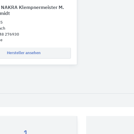
 NAKRA Klempnermeister M.
midt
15
ach
848 276930
de
Hersteller ansehen
1