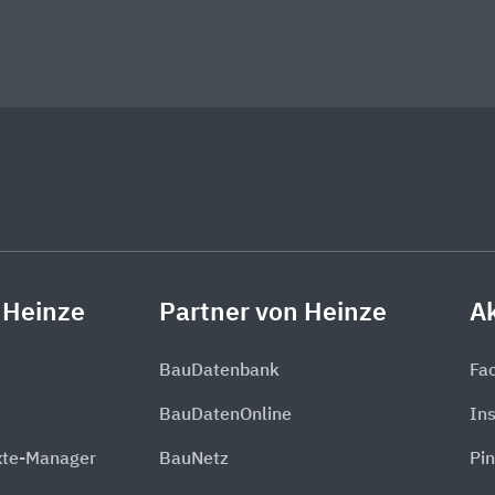
 Heinze
Partner von Heinze
Ak
BauDatenbank
Fa
BauDatenOnline
In
xte-Manager
BauNetz
Pin