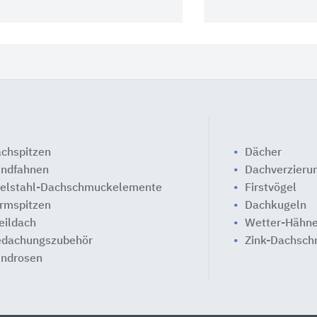
chspitzen
Dächer
ndfahnen
Dachverzieru
elstahl-Dachschmuckelemente
Firstvögel
rmspitzen
Dachkugeln
eildach
Wetter-Hähn
dachungszubehör
Zink-Dachsc
ndrosen