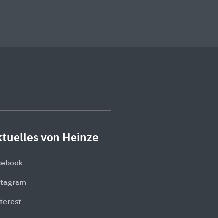
tuelles von Heinze
cebook
stagram
terest