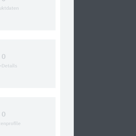
uktdaten
0
Details
0
tenprofile