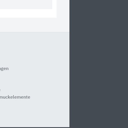
ngen
e
hmuckelemente