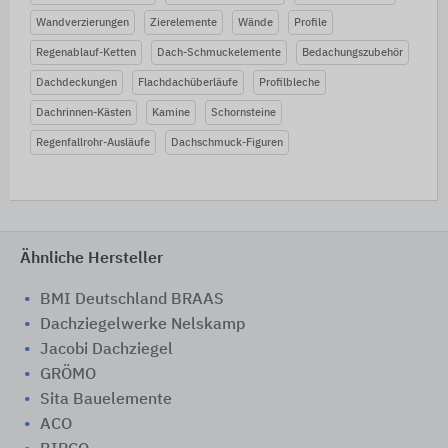
Wandverzierungen
Zierelemente
Wände
Profile
Regenablauf-Ketten
Dach-Schmuckelemente
Bedachungszubehör
Dachdeckungen
Flachdachüberläufe
Profilbleche
Dachrinnen-Kästen
Kamine
Schornsteine
Regenfallrohr-Ausläufe
Dachschmuck-Figuren
Ähnliche Hersteller
BMI Deutschland BRAAS
Dachziegelwerke Nelskamp
Jacobi Dachziegel
GRÖMO
Sita Bauelemente
ACO