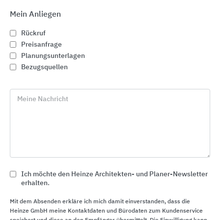
Mein Anliegen
Rückruf
Preisanfrage
Planungsunterlagen
Bezugsquellen
Meine Nachricht
Ablauftechnik für Innen und Außen
Ich möchte den Heinze Architekten- und Planer-Newsletter
KESSEL Entwässerungstechnik
erhalten.
Mit dem Absenden erkläre ich mich damit einverstanden, dass die
Heinze GmbH meine Kontaktdaten und Bürodaten zum Kundenservice