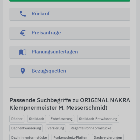
phone
Rückruf
euro_symbol
Preisanfrage
import_contacts
Planungsunterlagen
location_on
Bezugsquellen
Passende Suchbegriffe zu ORIGINAL NAKRA
Klempnermeister M. Messerschmidt
Dächer
Steildach
Entwässerung
Steildach-Entwässerung
Dachentwässerung
Verzierung
Regenfallrohr-Formstücke
Dachrinnenformstücke
Funkenschutz-Platten
Dachverzierungen