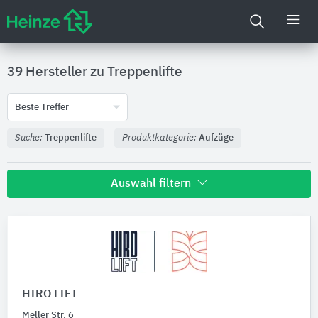
39 Hersteller zu
Treppenlifte
Beste Treffer
Suche:
Treppenlifte
Produktkategorie:
Aufzüge
Auswahl filtern
Produktkategorie
Aufzüge
Schrägaufzüge
39
Technische Bauteile
HIRO LIFT
Bitte auswählen
Meller Str. 6