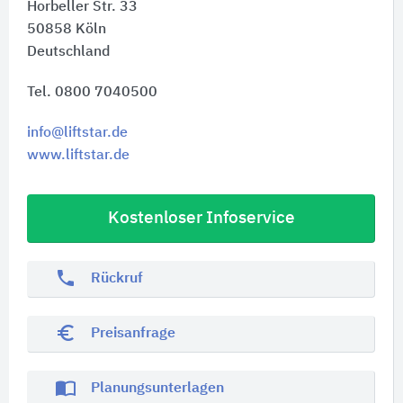
Horbeller Str. 33
50858
Köln
Deutschland
Tel. 0800 7040500
info@liftstar.de
www.liftstar.de
Kostenloser Infoservice
phone
Rückruf
euro_symbol
Preisanfrage
import_contacts
Planungsunterlagen