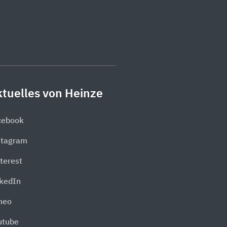
tuelles von Heinze
cebook
stagram
terest
nkedIn
meo
utube