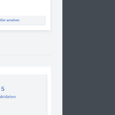
eller ansehen
5
uktdaten