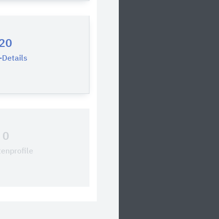
20
Details
0
tenprofile