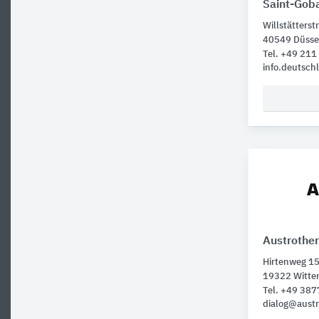
Saint-Gob
Willstätterstr
40549 Düsse
Tel. +49 21
info.deutsc
Austrothe
Hirtenweg 1
19322 Witte
Tel. +49 38
dialog@aust