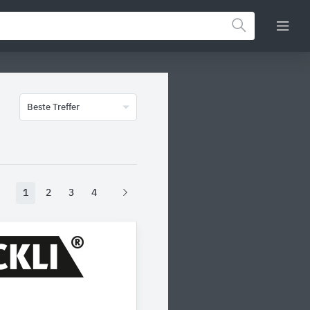
Beste Treffer
1
2
3
4