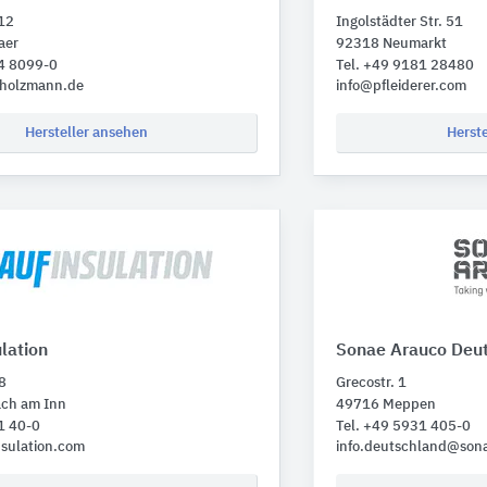
12
Ingolstädter Str. 51
aer
92318 Neumarkt
24 8099-0
Tel. +49 9181 28480
-holzmann.de
info@pfleiderer.com
Hersteller ansehen
Herst
lation
Sonae Arauco Deu
 8
Grecostr. 1
ch am Inn
49716 Meppen
1 40-0
Tel. +49 5931 405-0
sulation.com
info.deutschland@son