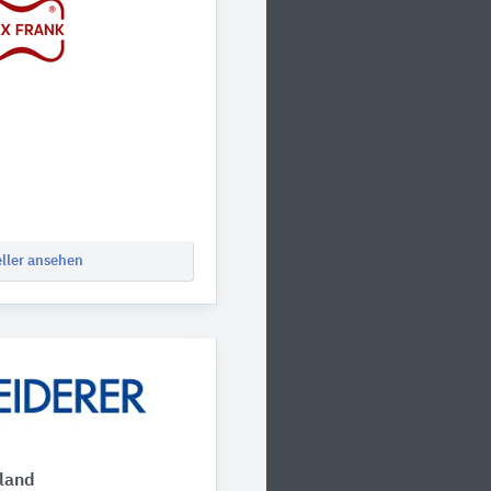
eller ansehen
hland