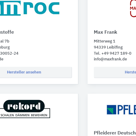
stoffe
Max Frank
al 7b
Mitterweg 1
eburg
94339 Leiblfing
1 30052-24
Tel. +49 9427 189-0
de
info@maxfrank.de
Hersteller ansehen
Herst
Pfleiderer Deutsc