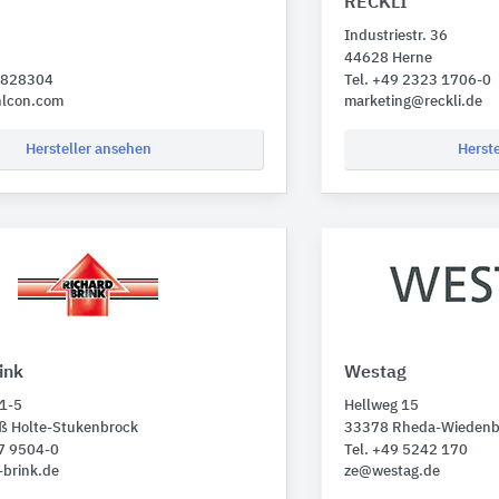
RECKLI
Industriestr. 36
44628 Herne
 6828304
Tel. +49 2323 1706-0
lcon.com
marketing@reckli.de
Hersteller ansehen
Herst
ink
Westag
 1-5
Hellweg 15
ß Holte-Stukenbrock
33378 Rheda-Wiedenb
07 9504-0
Tel. +49 5242 170
-brink.de
ze@westag.de