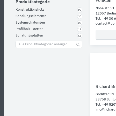
PohlCon
Produktkategorie
Nobelstr. 51
Konstruktionsholz
27
12057 Berlin
Schalungselemente
20
Tel. +49 30
Systemschalungen
20
contact@poh
Profilholz-Bretter
16
Schalungsplatten
16
Alle Produktkategorien anzeigen
Richard Br
Görlitzer Str.
33758 Schlo
Tel. +49 52
info@richard