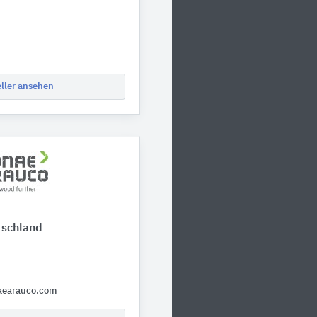
eller ansehen
tschland
aearauco.com