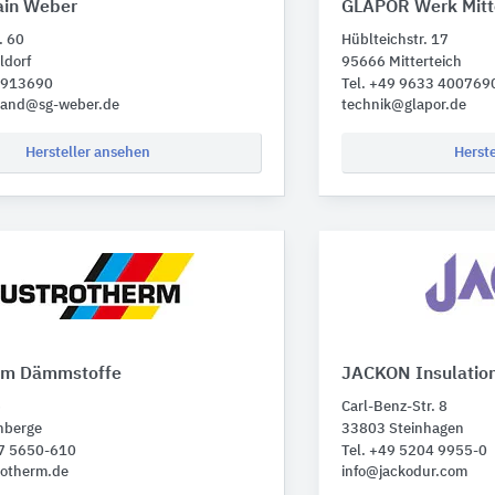
ain Weber
GLAPOR Werk Mitt
. 60
Hüblteichstr. 17
ldorf
95666 Mitterteich
1 913690
Tel. +49 9633 400769
hland@sg-weber.de
technik@glapor.de
Hersteller ansehen
Herst
rm Dämmstoffe
JACKON Insulatio
5
Carl-Benz-Str. 8
nberge
33803 Steinhagen
77 5650-610
Tel. +49 5204 9955-0
rotherm.de
info@jackodur.com