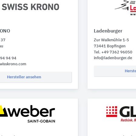
RONO
Ladenburger
. 37
Zur Walkmühle 1-5
au
73441 Bopfingen
Tel. +49 7362 96050
info@ladenburger.de
494 94 94
wisskrono.com
Herst
Hersteller ansehen