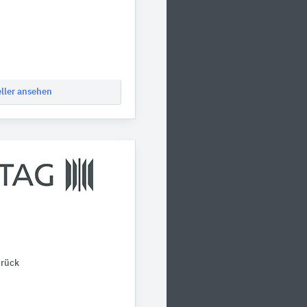
eller ansehen
rück