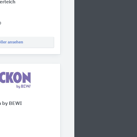
erteich
0
eller ansehen
n by BEWI