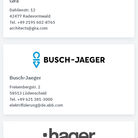
Gira
Produktkategorie
Dahlienstr. 12
Tür- und Eingangskommunikation
42477 Radevormwald
Tel. +49 2195 602-8765
Tür- und Haussprechanlagen
17
architects@gira.com
Busch-Jaeger
Freisenbergstr. 2
58513 Lüdenscheid
Tel. +49 621 381-3000
elektrifizierung@de.abb.com