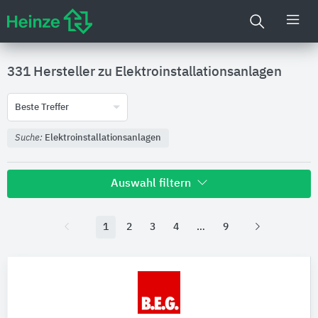
331 Hersteller zu
Elektroinstallationsanlagen
Beste Treffer
Suche:
Elektroinstallationsanlagen
Auswahl filtern
1
2
3
4
9
Nachhaltigkeit
Umweltdeklarationen (EPDs)
Produktkategorie