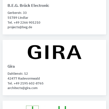
Bussysteme
45
B.E.G. Brück Electronic
Leuchten
43
Gerberstr. 33
Bewegungsmelder
34
51789 Lindlar
Fernschalteinrichtungen
34
Tel. +49 2266 901210
Schaltanlagen
projects@beg.de
32
Alle Produktkategorien anzeigen
Gira
Dahlienstr. 12
42477 Radevormwald
Tel. +49 2195 602-8765
architects@gira.com