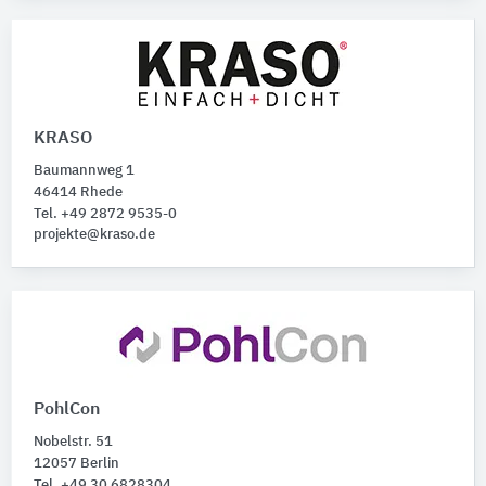
KRASO
Baumannweg 1
46414 Rhede
Tel. +49 2872 9535-0
projekte@kraso.de
PohlCon
Nobelstr. 51
12057 Berlin
Tel. +49 30 6828304