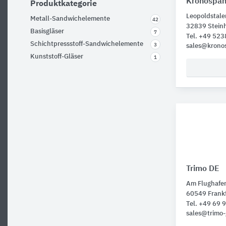
Kronospa
Produktkategorie
Leopoldstaler
Metall-Sandwichelemente
42
32839 Stein
Basisgläser
7
Tel. +49 523
Schichtpressstoff-Sandwichelemente
3
sales@krono
Kunststoff-Gläser
1
Trimo DE
Am Flughafe
60549 Frank
Tel. +49 69
sales@trimo