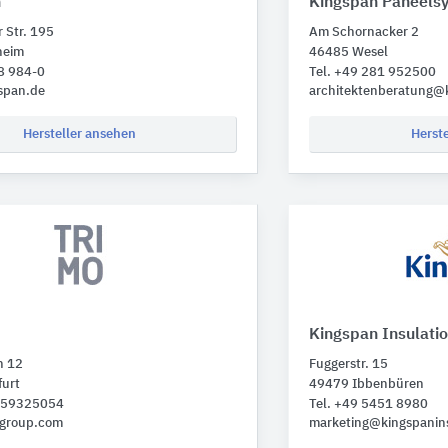
n
Kingspan Paneels
 Str. 195
Am Schornacker 2
heim
46485 Wesel
8 984-0
Tel. +49 281 952500
span.de
architektenberatung@
Hersteller ansehen
Herst
Kingspan Insulati
n 12
Fuggerstr. 15
furt
49479 Ibbenbüren
 959325054
Tel. +49 5451 8980
-group.com
marketing@kingspanins