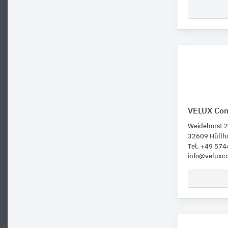
VELUX Com
Weidehorst 
32609 Hüllh
Tel. +49 57
info@veluxc