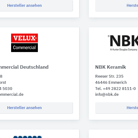
Hersteller ansehen
Herst
mercial Deutschland
NBK Keramik
28
Reeser Str. 235
orst
46446 Emmerich
44 5030
Tel. +49 2822 8111-0
ommercial.de
info@nbk.de
Hersteller ansehen
Herst