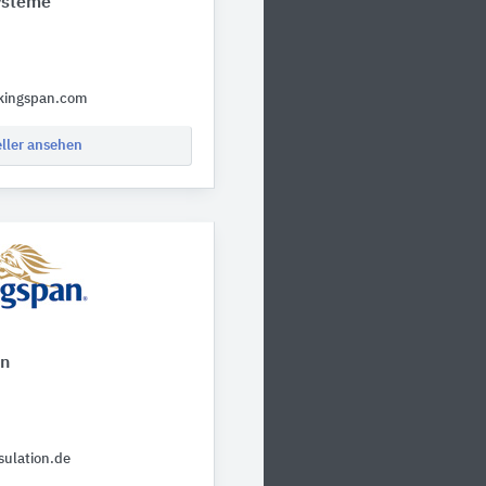
ysteme
kingspan.com
eller ansehen
on
ulation.de