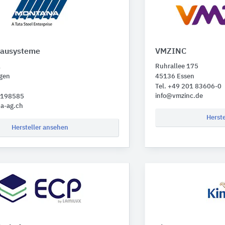
Bausysteme
VMZINC
1
Ruhrallee 175
rgen
45136 Essen
Tel. +49 201 83606-0
info@vmzinc.de
 6198585
a-ag.ch
Herst
Hersteller ansehen