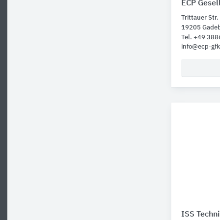
ECP Gesel
Trittauer Str.
19205 Gade
Tel. +49 38
info@ecp-gfk
ISS Techn