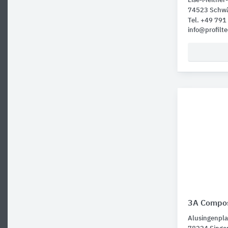
Lise-Meitner-
74523 Schwä
Tel. +49 79
info@profilt
3A Compos
Alusingenpla