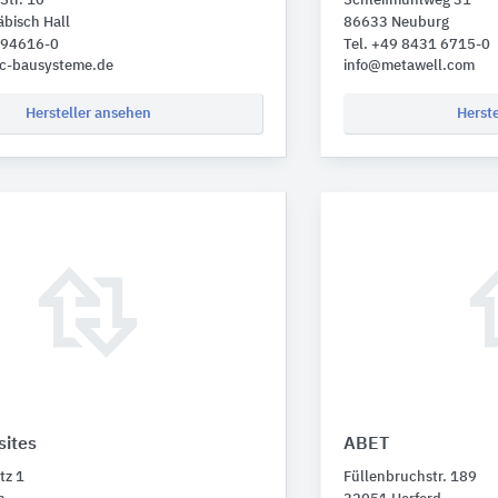
Str. 10
Schleifmühlweg 31
bisch Hall
86633 Neuburg
1 94616-0
Tel. +49 8431 6715-0
ec-bausysteme.de
info@metawell.com
Hersteller ansehen
Herst
ites
ABET
tz 1
Füllenbruchstr. 189