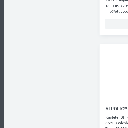
78224 Singe
Tel. +49 77
info@alucob
ALPOLIC™
Kasteler Str.
65203 Wies