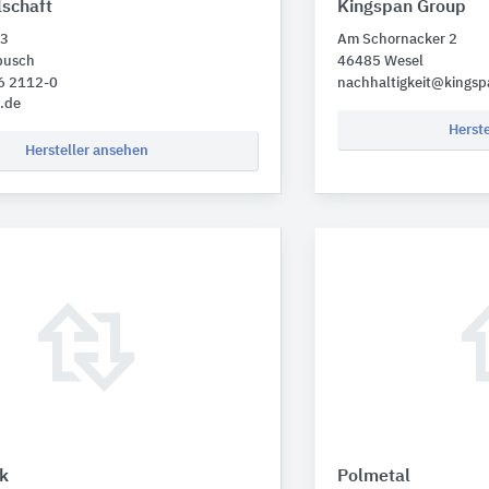
lschaft
Kingspan Group
 3
Am Schornacker 2
busch
46485 Wesel
86 2112-0
nachhaltigkeit@kings
.de
Herst
Hersteller ansehen
ik
Polmetal