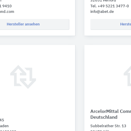
n
32051 Herford
31 9410
Tel. +49 5221 3477-0
ond.com
info@abet.de
Hersteller ansehen
Herst
ArcelorMittal Com
Deutschland
 45
baden
Subbelrather Str. 13