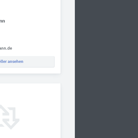
nn
ann.de
eller ansehen