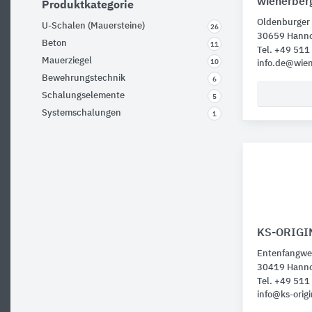
wienerber
Produktkategorie
Oldenburger 
U-Schalen (Mauersteine)
26
30659 Hann
Beton
11
Tel. +49 51
Mauerziegel
10
info.de@wie
Bewehrungstechnik
6
Schalungselemente
5
Systemschalungen
1
KS-ORIGI
Entenfangwe
30419 Hann
Tel. +49 51
info@ks-origi