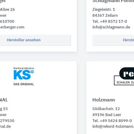
ger
Schlagmann Porot
Allee 26
Ziegeleistr. 1
over
84367 Zeilarn
1 610700
Tel. +49 8572 17-0
nerberger.com
info@schlagmann.de
Hersteller ansehen
Herst
NAL
Holzmann
g 15
Südbachstr. 12
over
49196 Bad Laer
1 279530
Tel. +49 5424 8099-0
nal.de
info@rekord-holzmann