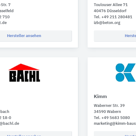
Str. 7
Toulouser Allee 71
selfeld
40476 Düsseldorf
2 710
Tel. +49 211 280481
t.de
izb@beton.org
Hersteller ansehen
Herst
Kimm
Waberner Str. 39
nbach
34590 Wabern
2 18-0
Tel. +49 5683 5080
@bachl.de
marketing@kimm-baust