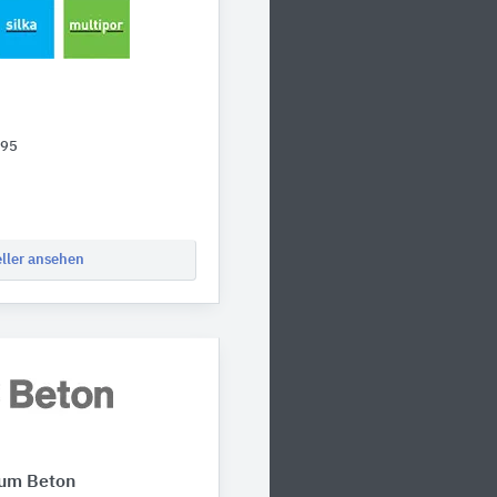
395
eller ansehen
rum Beton