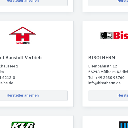
Hersteller ansehen
Herst
d Baustoff Vertrieb
BISOTHERM
Chaussee 1
Eisenbahnstr. 12
im
56218 Mülheim-Kärlic
71 6212-0
Tel. +49 2630 98760
eine.de
info@bisotherm.de
Hersteller ansehen
Herst