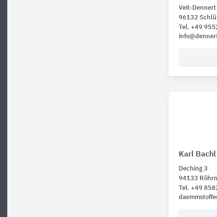
Veit-Dennert-
96132 Schlüs
Tel. +49 955
info@denner
Karl Bachl
Deching 3
94133 Röhr
Tel. +49 858
daemmstoffe