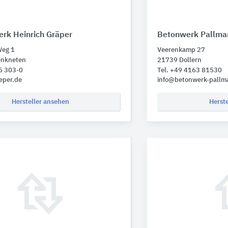
rk Heinrich Gräper
Betonwerk Pallma
Weg 1
Veerenkamp 27
enkneten
21739 Dollern
5 303-0
Tel. +49 4163 81530
eper.de
info@betonwerk-pallm
Hersteller ansehen
Herst