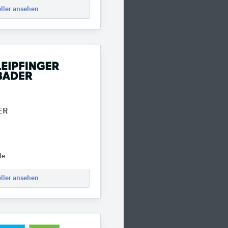
eller ansehen
ER
de
eller ansehen