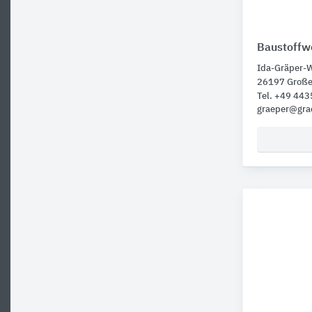
Baustoffwe
Ida-Gräper-
26197 Groß
Tel. +49 443
graeper@gra