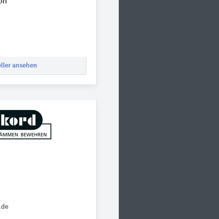
on
eller ansehen
.de