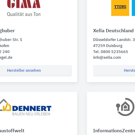
ghuber
Xella Deutschland
huber-Str. 1
Düsseldorfer Landstr. 
kofen
47259 Duisburg
2 240
Tel. 0800 5235665
egel.de
info@xella.com
Hersteller ansehen
Herst
austoffwelt
InformationsZent