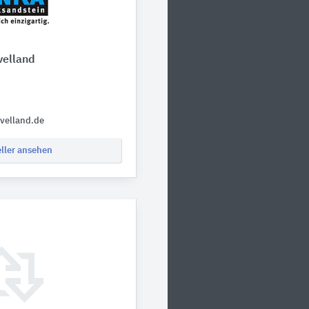
velland
velland.de
eller ansehen