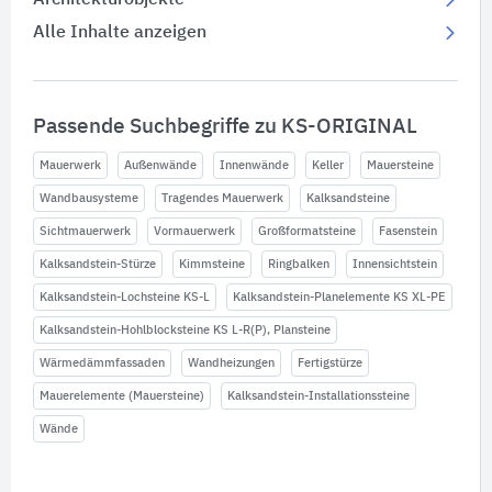
Architekturobjekte
Alle Inhalte anzeigen
Passende Suchbegriffe zu KS-ORIGINAL
Mauerwerk
Außenwände
Innenwände
Keller
Mauersteine
Wandbausysteme
Tragendes Mauerwerk
Kalksandsteine
Sichtmauerwerk
Vormauerwerk
Großformatsteine
Fasenstein
Kalksandstein-Stürze
Kimmsteine
Ringbalken
Innensichtstein
Kalksandstein-Lochsteine KS-L
Kalksandstein-Planelemente KS XL-PE
Kalksandstein-Hohlblocksteine KS L-R(P), Plansteine
Wärmedämmfassaden
Wandheizungen
Fertigstürze
Mauerelemente (Mauersteine)
Kalksandstein-Installationssteine
Wände