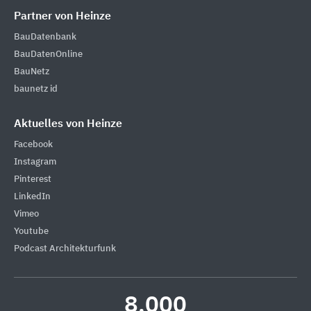
Partner von Heinze
BauDatenbank
BauDatenOnline
BauNetz
baunetz id
Aktuelles von Heinze
Facebook
Instagram
Pinterest
LinkedIn
Vimeo
Youtube
Podcast Architekturfunk
8.000