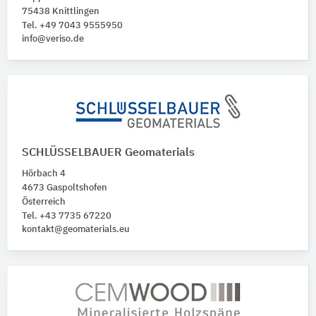
Dämmstoffe
32
75438 Knittlingen
Abstandsmontagesysteme
Tel. +49 7043 9555950
1
info@veriso.de
Folie
1
SCHLÜSSELBAUER Geomaterials
Hörbach 4
4673 Gaspoltshofen
Österreich
Tel. +43 7735 67220
kontakt@geomaterials.eu