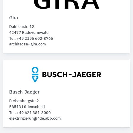
Produktkategorie
Tür- und Eingangskommunikation
Gira
Tür- und Haussprechanlagen
55
Dahlienstr. 12
42477 Radevormwald
Tel. +49 2195 602-8765
architects@gira.com
Busch-Jaeger
Freisenbergstr. 2
58513 Lüdenscheid
Tel. +49 621 381-3000
elektrifizierung@de.abb.com