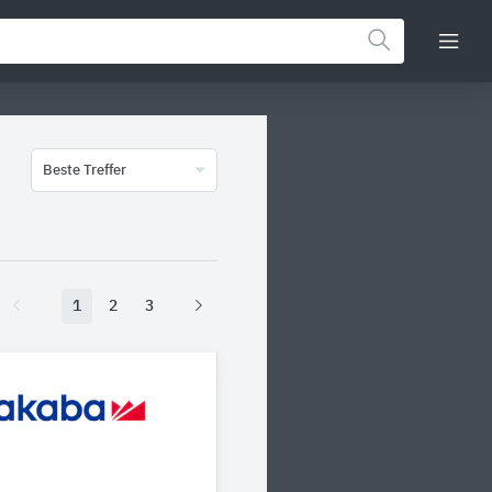
Beste Treffer
1
2
3