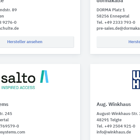
te
dormakaba
ndstr. 89
DORMA Platz 1
en
58256 Ennepetal
73 9276-0
Tel. +49 2333 793-0
schulte.de
pre-sales.de@dormak
Hersteller ansehen
Herst
tems
Aug. Winkhaus
r. 245
August-Winkhaus-Str. 
rtal
48291 Telgte
2 769579-0
Tel. +49 2504 921-0
tosystems.com
info@winkhaus.de