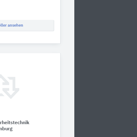
eller ansehen
heitstechnik
mburg