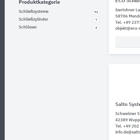
ECO Schul
Produktkategorie
Iserlohner La
Schließsysteme
91
58706 Mend
Schließzylinder
7
Tel. +49 23
Schlösser
4
objekt@eco-
Salto Sys
Schwelmer St
42389 Wuppe
Tel. +49 20
info.de@sal