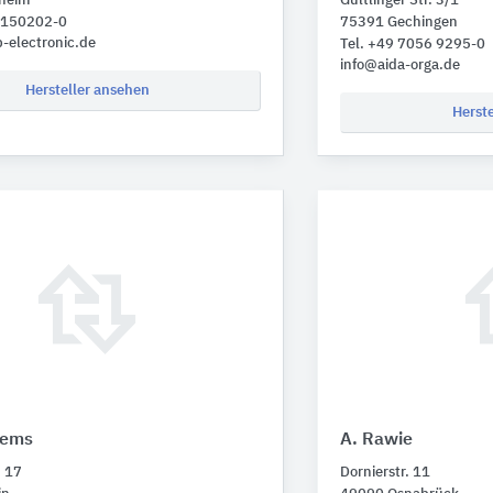
heim
Gültlinger Str. 3/1
1 150202-0
75391 Gechingen
-electronic.de
Tel. +49 7056 9295-0
info@aida-orga.de
Hersteller ansehen
Herst
tems
A. Rawie
. 17
Dornierstr. 11