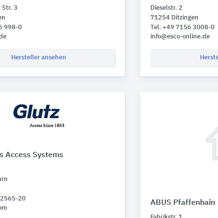
Str. 3
Dieselstr. 2
en
71254 Ditzingen
6 998-0
Tel. +49 7156 3008-0
de
info@esco-online.de
Hersteller ansehen
Herst
ss Access Systems
urn
 62565-20
ABUS Pfaffenhain
com
Fabrikstr. 1