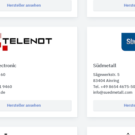
Hersteller ansehen
Herst
ectronic
Südmetall
 60
Sägewerkstr. 5
83404 Ainring
61 9460
Tel. +49 8654 4675-5
.de
info@suedmetall.com
Hersteller ansehen
Herst