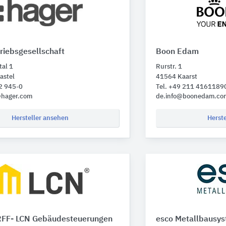
riebsgesellschaft
Boon Edam
al 1
Rurstr. 1
astel
41564 Kaarst
2 945-0
Tel. +49 211 4161189
@hager.com
de.info@boonedam.co
Hersteller ansehen
Herst
FF- LCN Gebäudesteuerungen
esco Metallbausy