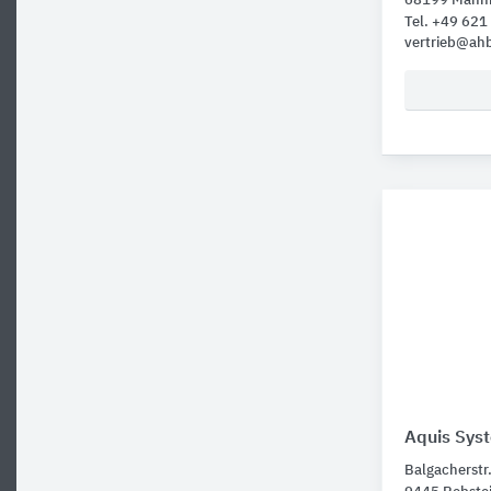
68199 Mann
Tel. +49 62
vertrieb@ahb
Aquis Sys
Balgacherstr