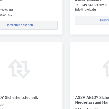
in
49090 Osnabrück
Tel. +49 541 91207-0
info@rawie.de
 77595-00
ystems.ch
Herst
Hersteller ansehen
Y Sicherheitstechnik
ASSA ABLOY Sicher
Niederlassung Ha
 20