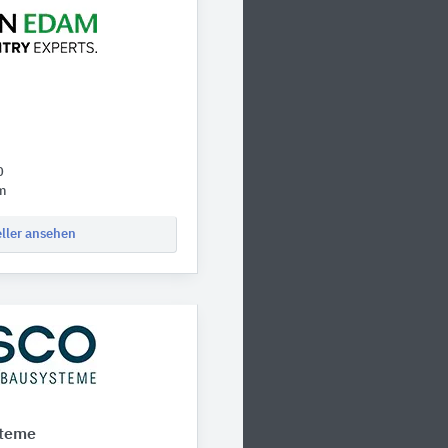
0
m
eller ansehen
steme