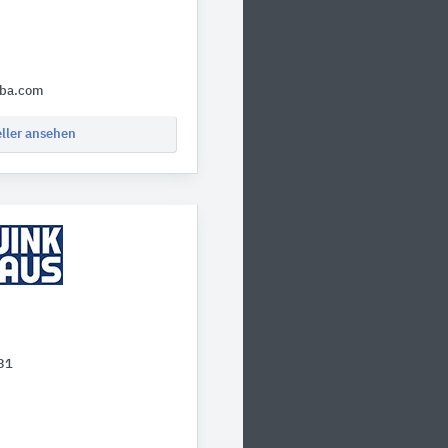
aba.com
eller ansehen
31