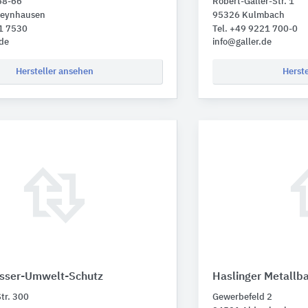
58-66
Robert-Galler-Str. 1
Oeynhausen
95326 Kulmbach
31 7530
Tel. +49 9221 700-0
de
info@galler.de
Hersteller ansehen
Herst
sser-Umwelt-Schutz
Haslinger Metallb
tr. 300
Gewerbefeld 2