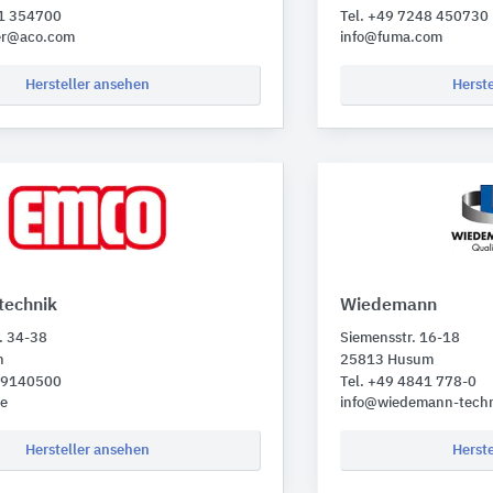
31 354700
Tel. +49 7248 450730
er@aco.com
info@fuma.com
Hersteller ansehen
Herst
echnik
Wiedemann
r. 34-38
Siemensstr. 16-18
n
25813 Husum
1 9140500
Tel. +49 4841 778-0
e
info@wiedemann-techn
Hersteller ansehen
Herst