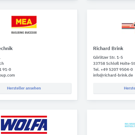
chnik
Richard Brink
1
Görlitzer Str. 1-5
ch
33758 Schloß Holte-S
1 91-0
Tel. +49 5207 9504-0
oup.com
info@richard-brink.de
Hersteller ansehen
Herst