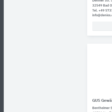
Dehmer Str. 
32549 Bad 
Tel. +49 57
info@denios.
GUS Gewä
Bentheimer S