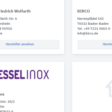
iedrich Wolfarth
BIRCO
farth-Str. 6
Herrenpfädel 142
rsheim
76532 Baden-Baden
34 91910
Tel. +49 7221 5003-0
de
info@birco.de
Hersteller ansehen
Herst
nox
tstr. 30/2
Ulm
1 97833-0