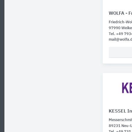
WOLFA - Fr
Friedrich-Wol
97990 Weike
Tel. +49 79
mail@wolfa.
KESSEL I
Messerschmit
89231 Neu-
Tel. +49 73