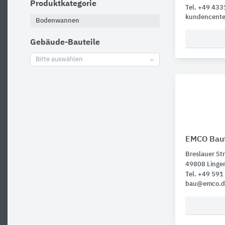
Produktkategorie
Tel. +49 43
kundencent
Bodenwannen
Gebäude-Bauteile
Bitte auswählen
EMCO Baut
Breslauer St
49808 Linge
Tel. +49 59
bau@emco.d