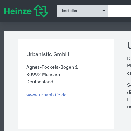
Hersteller
Urbanistic GmbH
D
P
Agnes-Pockels-Bogen 1
e
80992
München
Deutschland
S
d
www.urbanistic.de
L
m