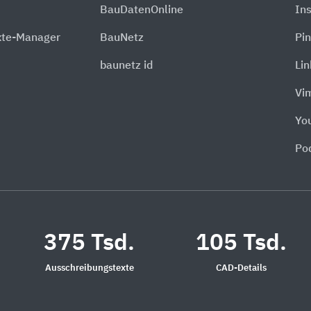
BauDatenOnline
In
xte-Manager
BauNetz
Pin
baunetz id
Li
Vi
Yo
Po
375 Tsd.
105 Tsd.
Ausschreibungstexte
CAD-Details