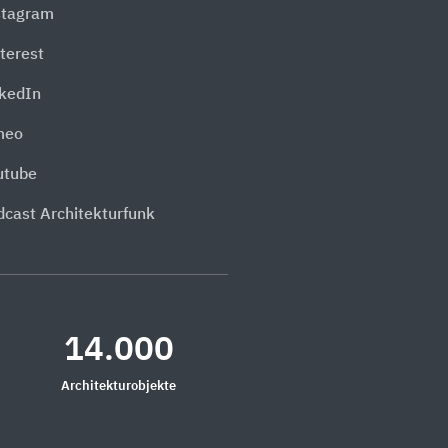
stagram
terest
nkedIn
meo
utube
dcast Architekturfunk
14.000
Architekturobjekte