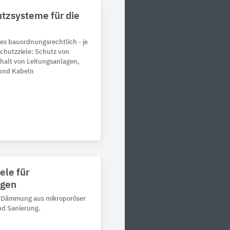
tzsysteme für die
es bauordnungsrechtlich - je
Schutzziele: Schutz von
halt von Leitungsanlagen,
und Kabeln
le für
gen
e Dämmung aus mikroporöser
d Sanierung.