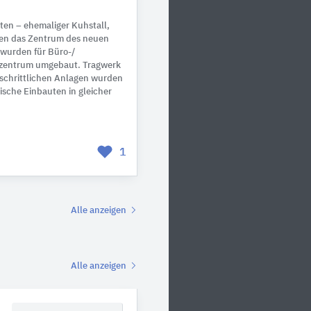
en – ehemaliger Kuhstall,
lden das Zentrum des neuen
e wurden für Büro-/
lzentrum umgebaut. Tragwerk
rtschrittlichen Anlagen wurden
ische Einbauten in gleicher
1
Alle anzeigen
Alle anzeigen