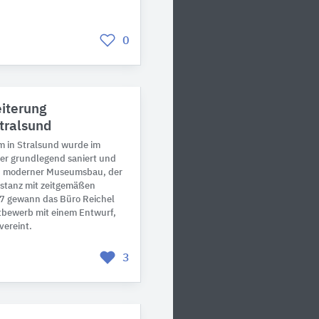
0
iterung
ralsund
 in Stralsund wurde im
ter grundlegend saniert und
ein moderner Museumsbau, der
bstanz mit zeitgemäßen
7 gewann das Büro Reichel
tbewerb mit einem Entwurf,
vereint.
3