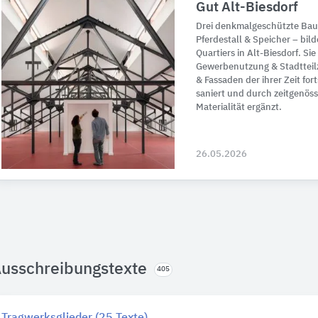
Gut Alt-Biesdorf
Drei denkmalgeschützte Baut
Pferdestall & Speicher – bi
Quartiers in Alt-Biesdorf. Si
Gewerbenutzung & Stadttei
& Fassaden der ihrer Zeit fo
saniert und durch zeitgenöss
Materialität ergänzt.
26.05.2026
usschreibungstexte
405
Tragwerksglieder (25 Texte)