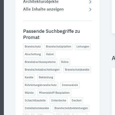
Architekturobjekte
Alle Inhalte anzeigen
Passende Suchbegriffe zu
Promat
Brandschutz
Brandschutzplatten
Leitungen
Abschottung
Kabel
A
Brandabschlusssysteme
Rohre
Brandschutzabschottungen
Brandschutzkanäle
Kanäle
Bekleidung
Rohrleitungsbrandschutz
Innenwände
Wände
Mineralstoff-Bauplatten
Schachtbauteile
Unterdecke
Decken
Installationskanäle
Brandschutzbekleidungen