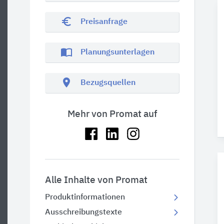
euro_symbol
Preisanfrage
import_contacts
Planungsunterlagen
location_on
Bezugsquellen
Mehr von Promat auf
Alle Inhalte von Promat
Produktinformationen
Ausschreibungstexte