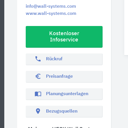
info@wall-systems.com
www.wall-systems.com
Kostenloser
Infoservice
phone
Rückruf
euro_symbol
Preisanfrage
import_contacts
Planungsunterlagen
location_on
Bezugsquellen