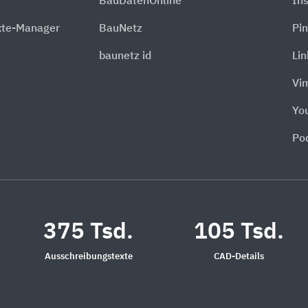
BauDatenOnline
In
xte-Manager
BauNetz
Pin
baunetz id
Li
Vi
Yo
Po
375 Tsd.
105 Tsd.
Ausschreibungstexte
CAD-Details