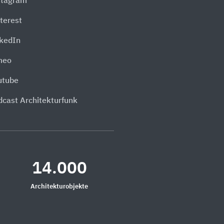
stagram
terest
nkedIn
meo
utube
dcast Architekturfunk
14.000
Architekturobjekte