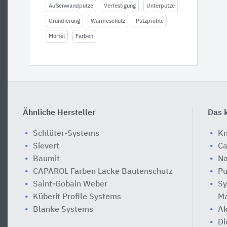
Außenwandputze
Verfestigung
Unterputze
Grundierung
Wärmeschutz
Putzprofile
Mörtel
Farben
Ähnliche Hersteller
Das k
Schlüter-Systems
Kn
Sievert
Ca
Baumit
Na
CAPAROL Farben Lacke Bautenschutz
Pu
Saint-Gobain Weber
Sy
Küberit Profile Systems
Ma
Blanke Systems
Ak
Di