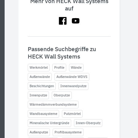
Mehr von HECK Wall Systems
auf
Passende Suchbegriffe zu
HECK Wall Systems
Werkmörtel
Profile
Wände
Außenwände
Außenwände WDVS
Beschichtungen
Innenwandputze
Innenputze
Oberputze
Wärmedämmverbundsysteme
Wandbausysteme
Putzmörtel
Mineralische Untergründe
Innen-Oberputz
Außenputze
Profilbausysteme