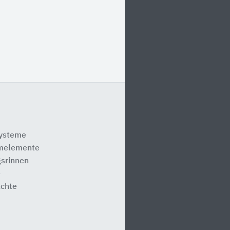
systeme
melemente
srinnen
e
ächte