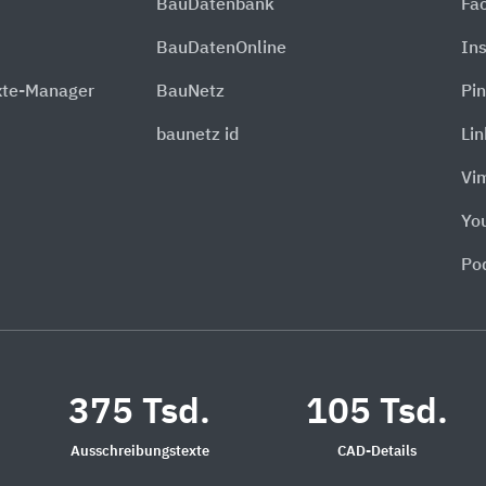
BauDatenbank
Fa
BauDatenOnline
In
xte-Manager
BauNetz
Pin
baunetz id
Li
Vi
Yo
Po
375 Tsd.
105 Tsd.
Ausschreibungstexte
CAD-Details