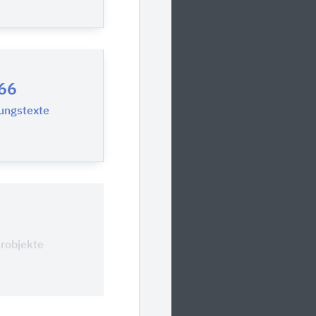
66
ungstexte
0
urobjekte