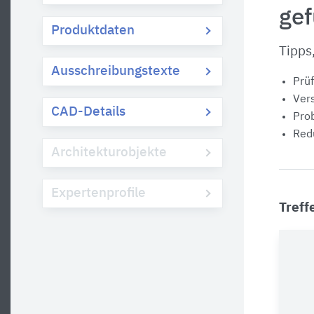
ge
Produktdaten
Tipps
Ausschreibungstexte
Prüf
Vers
CAD-Details
Prob
Redu
Architekturobjekte
Expertenprofile
Treff