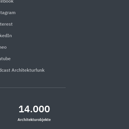
cebook
stagram
terest
nkedIn
meo
utube
dcast Architekturfunk
14.000
Architekturobjekte