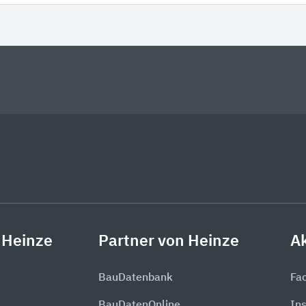
 Heinze
Partner von Heinze
Ak
BauDatenbank
Fa
BauDatenOnline
In