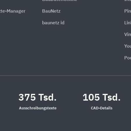
xte-Manager
BauNetz
Pin
baunetz id
Li
Vi
Yo
Po
375 Tsd.
105 Tsd.
Ausschreibungstexte
CAD-Details