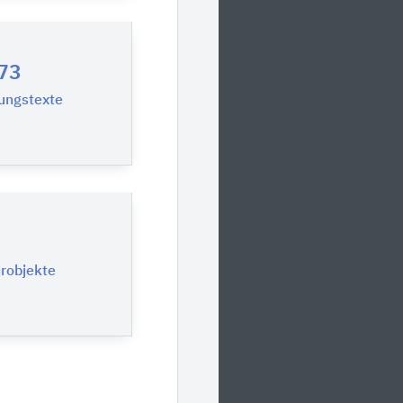
73
ungstexte
urobjekte