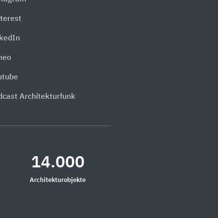
terest
nkedIn
meo
utube
dcast Architekturfunk
14.000
Architekturobjekte