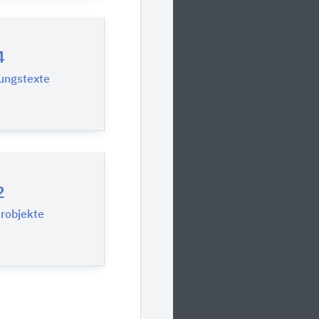
4
ungstexte
2
urobjekte