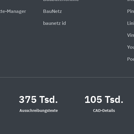
xte-Manager
BauNetz
Pin
baunetz id
Li
Vi
Yo
Po
375 Tsd.
105 Tsd.
Ausschreibungstexte
CAD-Details