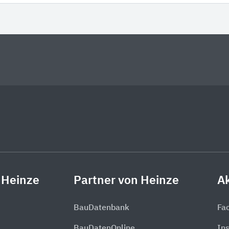
 Heinze
Partner von Heinze
Ak
BauDatenbank
Fa
BauDatenOnline
In