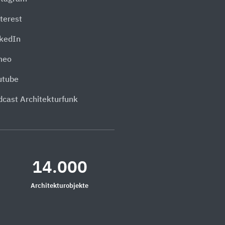
terest
nkedIn
meo
utube
dcast Architekturfunk
14.000
Architekturobjekte