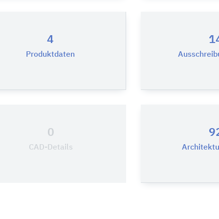
4
1
Produktdaten
Ausschreib
0
9
CAD-Details
Architekt