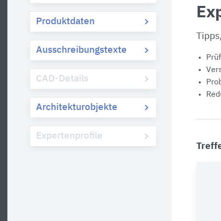
Exp
Produktdaten
Tipps
Ausschreibungstexte
Prüf
Vers
CAD-Details
Prob
Redu
Architekturobjekte
Expertenprofile
Treff