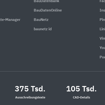
BauDatenbank
Fa
BauDatenOnline
In
xte-Manager
BauNetz
Pin
baunetz id
Li
Vi
Yo
Po
375 Tsd.
105 Tsd.
Ausschreibungstexte
CAD-Details