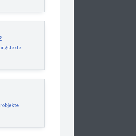
2
ungstexte
urobjekte