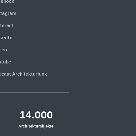
cebook
stagram
terest
nkedIn
meo
utube
dcast Architekturfunk
14.000
Architekturobjekte