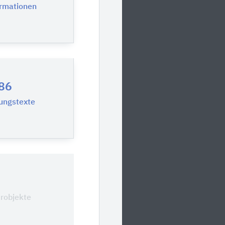
ormationen
86
ungstexte
0
urobjekte