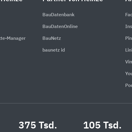
BauDatenbank
Fa
BauDatenOnline
In
xte-Manager
BauNetz
Pin
baunetz id
Li
Vi
Yo
Po
375 Tsd.
105 Tsd.