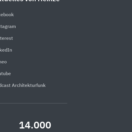
cebook
stagram
terest
nkedIn
meo
utube
dcast Architekturfunk
14.000