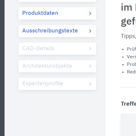
im
Produktdaten
ge
Ausschreibungstexte
Tipps
CAD-Details
Prüf
Vers
Prob
Architekturobjekte
Redu
Expertenprofile
Treff