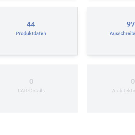
44
97
Produktdaten
Ausschreib
0
CAD-Details
Architekt