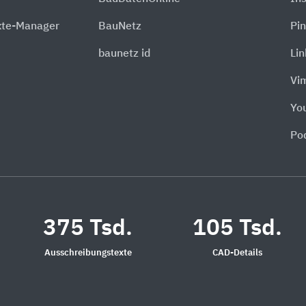
xte-Manager
BauNetz
Pin
baunetz id
Li
Vi
Yo
Po
375 Tsd.
105 Tsd.
Ausschreibungstexte
CAD-Details