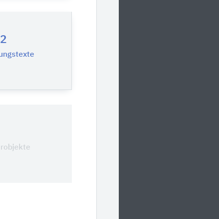
2
ungstexte
0
urobjekte