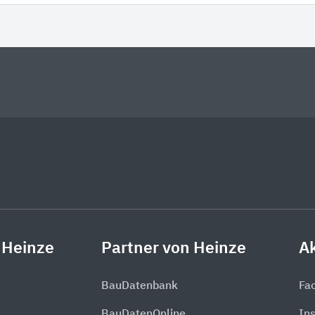
 Heinze
Partner von Heinze
Ak
BauDatenbank
Fa
BauDatenOnline
In