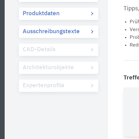
Tipps
Produktdaten
Prüf
Vers
Ausschreibungstexte
Prob
Redu
CAD-Details
Architekturobjekte
Treff
Expertenprofile