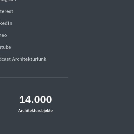
terest
nkedIn
meo
utube
dcast Architekturfunk
14.000
Architekturobjekte