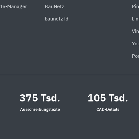
xte-Manager
BauNetz
Pin
baunetz id
Li
Vi
Yo
Po
375 Tsd.
105 Tsd.
Ausschreibungstexte
CAD-Details