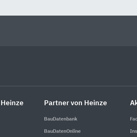
 Heinze
Partner von Heinze
Ak
BauDatenbank
Fa
BauDatenOnline
In