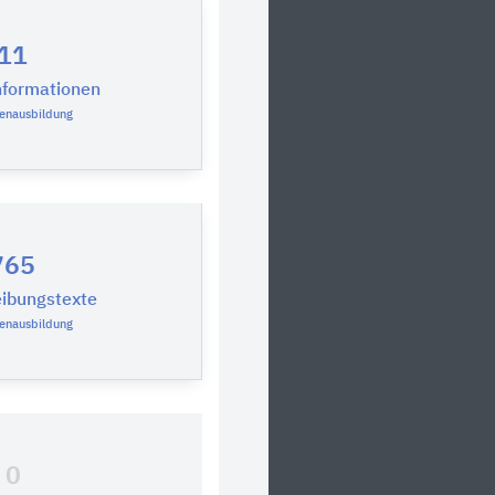
11
nformationen
zenausbildung
765
ibungstexte
zenausbildung
0