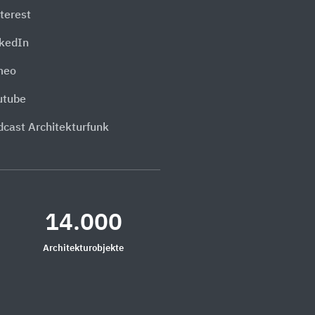
terest
nkedIn
meo
utube
dcast Architekturfunk
14.000
Architekturobjekte