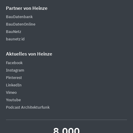
Partner von Heinze
BauDatenbank
BauDatenOnline
BauNetz
baunetz id
Aktuelles von Heinze
Facebook
Instagram
Pinterest
LinkedIn
Vimeo
Youtube
Podcast Architekturfunk
8.000