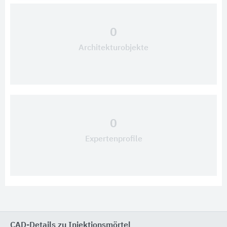
0
Architekturobjekte
0
Expertenprofile
CAD-Details zu Injektionsmörtel