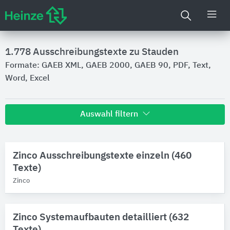
1.778
Ausschreibungstexte zu Stauden
Formate: GAEB XML, GAEB 2000, GAEB 90, PDF, Text,
Word, Excel
Auswahl filtern
Hersteller
Zinco Ausschreibungstexte einzeln (460
MOGAT
15
Texte)
Paul Bauder
8
Zinco
Zinco
3
Produktkategorie
Zinco Systemaufbauten detailliert (632
Pflanzen
Texte)