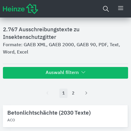
2.767
Ausschreibungstexte zu
Insektenschutzgitter
Formate: GAEB XML, GAEB 2000, GAEB 90, PDF, Text,
Word, Excel
Auswahl filtern
Hersteller
1
2
Roto Frank DST
14
erfal
9
WAREMA Renkhoff
Betonlichtschächte (2030 Texte)
7
Heinrich Büscher - Sonnenschutzsysteme -
4
ACO
ACO
2