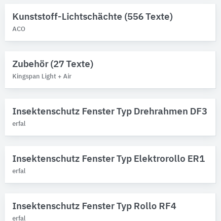
FAKRO Dachfenster
1
Kunststoff-Lichtschächte (556 Texte)
HELLA Sonnenschutztechnik
1
Kingspan Light + Air
ACO
1
Produktkategorie
Zubehör (27 Texte)
Insektenschutzgitter
Kingspan Light + Air
Schutzfunktionen
Bitte auswählen
Insektenschutz Fenster Typ Drehrahmen DF3
erfal
Insektenschutz Fenster Typ Elektrorollo ER1
erfal
Insektenschutz Fenster Typ Rollo RF4
erfal