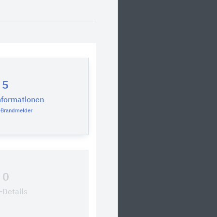
5
nformationen
-Brandmelder
0
Details