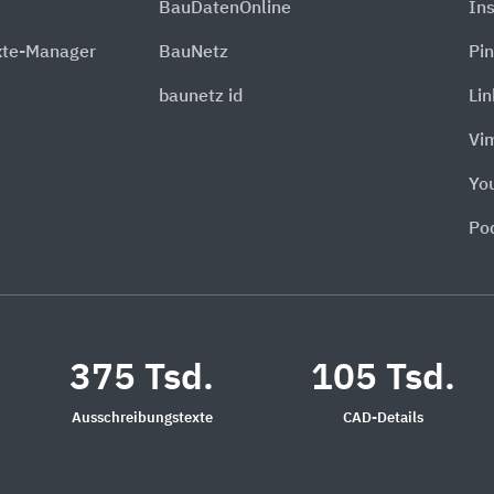
BauDatenOnline
In
xte-Manager
BauNetz
Pin
baunetz id
Li
Vi
Yo
Po
375 Tsd.
105 Tsd.
Ausschreibungstexte
CAD-Details