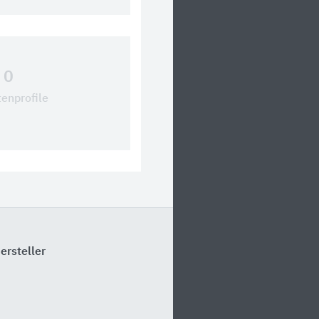
0
tenprofile
ersteller