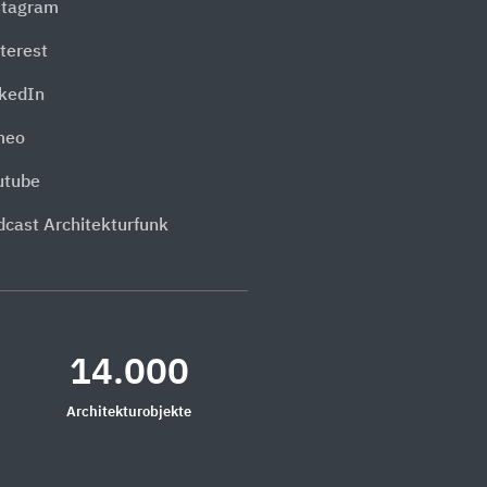
stagram
terest
nkedIn
meo
utube
dcast Architekturfunk
14.000
Architekturobjekte