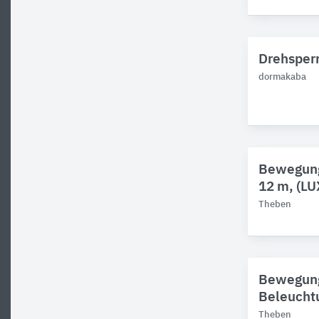
Drehsperr
dormakaba
Bewegung
12 m, (L
Theben
Bewegung
Beleucht
Theben