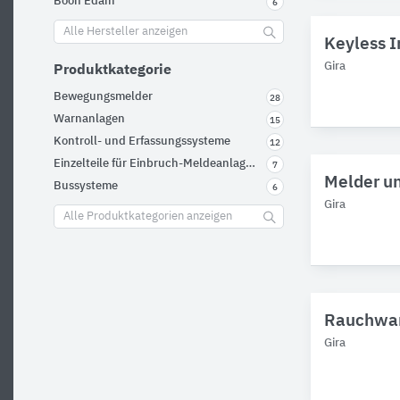
Boon Edam
6
Alle Hersteller anzeigen
Keyless I
Gira
Produktkategorie
Bewegungsmelder
28
Warnanlagen
15
Kontroll- und Erfassungssysteme
12
Einzelteile für Einbruch-Meldeanlagen
7
Melder un
Bussysteme
6
Gira
Alle Produktkategorien anzeigen
Rauchwar
Gira