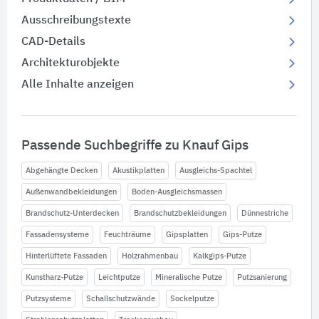
Ausschreibungstexte
CAD-Details
Architekturobjekte
Alle Inhalte anzeigen
Passende Suchbegriffe zu Knauf Gips
Abgehängte Decken
Akustikplatten
Ausgleichs-Spachtel
Außenwandbekleidungen
Boden-Ausgleichsmassen
Brandschutz-Unterdecken
Brandschutzbekleidungen
Dünnestriche
Fassadensysteme
Feuchträume
Gipsplatten
Gips-Putze
Hinterlüftete Fassaden
Holzrahmenbau
Kalkgips-Putze
Kunstharz-Putze
Leichtputze
Mineralische Putze
Putzsanierung
Putzsysteme
Schallschutzwände
Sockelputze