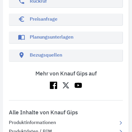
phone
Rückruf
euro_symbol
Preisanfrage
import_contacts
Planungsunterlagen
location_on
Bezugsquellen
Mehr von Knauf Gips auf
Alle Inhalte von Knauf Gips
Produktinformationen
Produktdaten / BIM