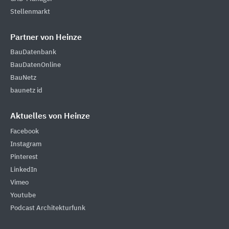
Stellenmarkt
Partner von Heinze
BauDatenbank
BauDatenOnline
BauNetz
baunetz id
Aktuelles von Heinze
Facebook
Instagram
Pinterest
LinkedIn
Vimeo
Youtube
Podcast Architekturfunk