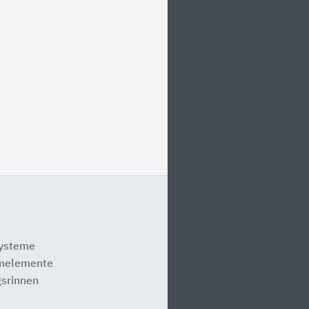
systeme
melemente
srinnen
e