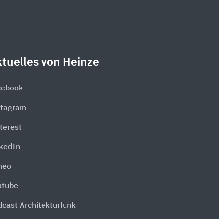
tuelles von Heinze
cebook
stagram
terest
nkedIn
meo
utube
dcast Architekturfunk