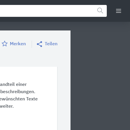
Merken
Teilen
andteil einer
sbeschreibungen.
gewünschten Texte
weiter.