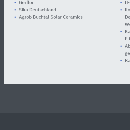
Gerflor
LE
Sika Deutschland
fl
Agrob Buchtal Solar Ceramics
De
Wo
Ka
Fl
Ab
ge
Ba