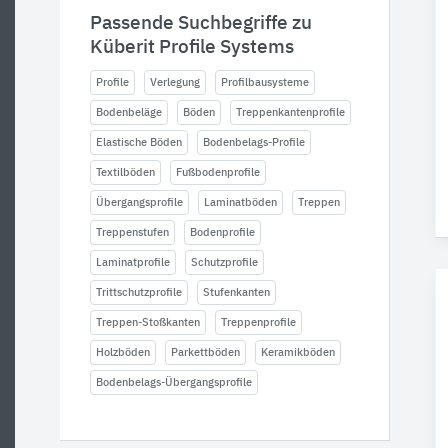
Passende Suchbegriffe zu
Küberit Profile Systems
Profile
Verlegung
Profilbausysteme
Bodenbeläge
Böden
Treppenkantenprofile
Elastische Böden
Bodenbelags-Profile
Textilböden
Fußbodenprofile
Übergangsprofile
Laminatböden
Treppen
Treppenstufen
Bodenprofile
Laminatprofile
Schutzprofile
Trittschutzprofile
Stufenkanten
Treppen-Stoßkanten
Treppenprofile
Holzböden
Parkettböden
Keramikböden
Bodenbelags-Übergangsprofile