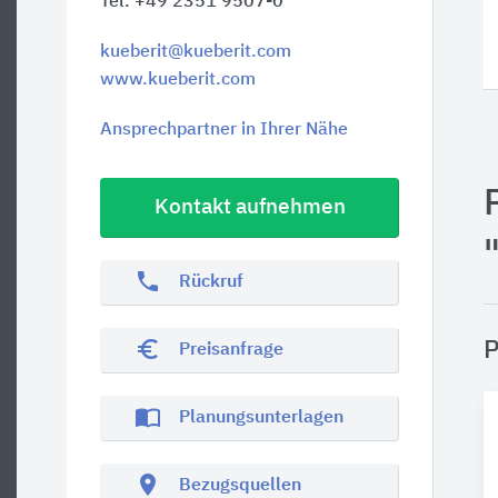
Tel. +49 2351 9507-0
kueberit@kueberit.com
www.kueberit.com
Ansprechpartner in Ihrer Nähe
Kontakt aufnehmen
phone
Rückruf
euro_symbol
P
Preisanfrage
import_contacts
Planungsunterlagen
location_on
Bezugsquellen