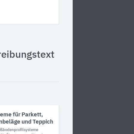
reibungstext
eme für Parkett,
nbeläge und Teppich
ußbodenprofilsysteme