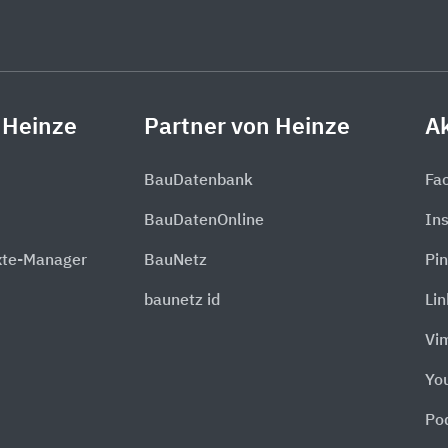
 Heinze
Partner von Heinze
Ak
BauDatenbank
Fa
BauDatenOnline
In
xte-Manager
BauNetz
Pin
baunetz id
Li
Vi
Yo
Po