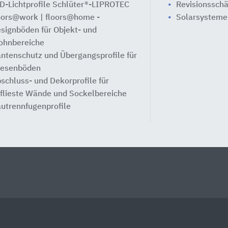
D-Lichtprofile Schlüter®-LIPROTEC
Revisionssch
oors@work | floors@home -
Solarsysteme
signböden für Objekt- und
hnbereiche
ntenschutz und Übergangsprofile für
iesenböden
schluss- und Dekorprofile für
flieste Wände und Sockelbereiche
utrennfugenprofile