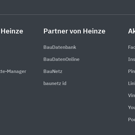
 Heinze
Partner von Heinze
Ak
BauDatenbank
Fa
BauDatenOnline
In
xte-Manager
BauNetz
Pin
baunetz id
Li
Vi
Yo
Po