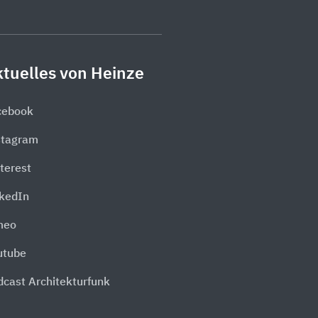
tuelles von Heinze
cebook
stagram
terest
nkedIn
meo
utube
dcast Architekturfunk