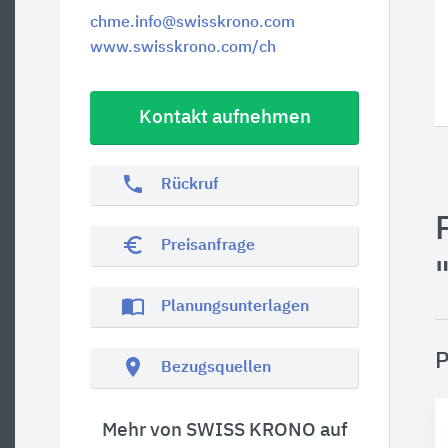
chme.info@swisskrono.com
www.swisskrono.com/ch
Kontakt aufnehmen
phone
Rückruf
euro_symbol
Preisanfrage
import_contacts
Planungsunterlagen
P
location_on
Bezugsquellen
Mehr von SWISS KRONO auf