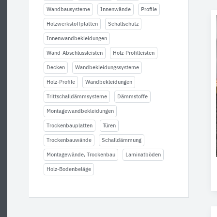
Wandbausysteme
Innenwände
Profile
Holzwerkstoffplatten
Schallschutz
Innenwandbekleidungen
Wand-Abschlussleisten
Holz-Profilleisten
Decken
Wandbekleidungssysteme
Holz-Profile
Wandbekleidungen
Trittschalldämmsysteme
Dämmstoffe
Montagewandbekleidungen
Trockenbauplatten
Türen
Trockenbauwände
Schalldämmung
Montagewände, Trockenbau
Laminatböden
Holz-Bodenbeläge