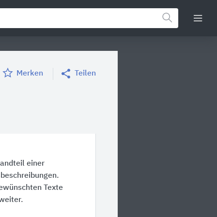
Merken
Teilen
andteil einer
sbeschreibungen.
gewünschten Texte
weiter.