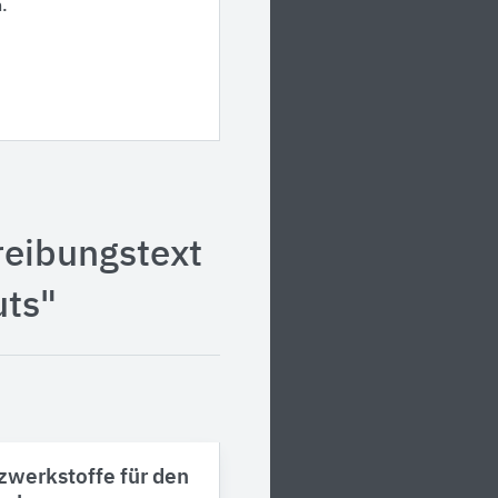
.
reibungstext
uts"
erkstoffe für den