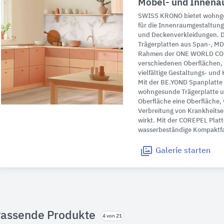
Möbel- und Innena
SWISS KRONO bietet wohnge
für die Innenraumgestaltun
und Deckenverkleidungen. Di
Trägerplatten aus Span-, MD
Rahmen der ONE WORLD COL
verschiedenen Oberflächen,
vielfältige Gestaltungs- un
Mit der BE.YOND Spanplatte
wohngesunde Trägerplatte u
Oberfläche eine Oberfläche, 
Verbreitung von Krankheitse
wirkt. Mit der COREPEL Platt
wasserbeständige Kompaktfa
Galerie
starten
assende Produkte
4 von 21