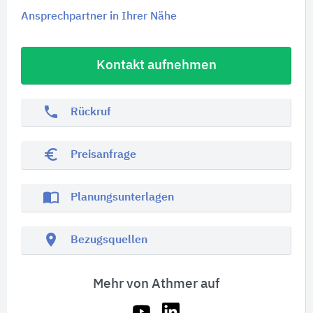
Ansprechpartner in Ihrer Nähe
Kontakt aufnehmen
phone
Rückruf
euro_symbol
Preisanfrage
import_contacts
Planungsunterlagen
location_on
Bezugsquellen
Mehr von Athmer auf